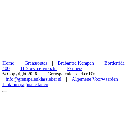
Home
|
Grensroutes
|
Brabantse Kempen
|
Borderride
400
|
11 Stuwmerentocht
|
Partners
© Copyright
2026 | Grenspalenklassieker BV |
info@grenspalenklassieker.nl
|
Algemene Voorwaarden
Facebook
X
Instagram
YouTube
Link om pagina te laden