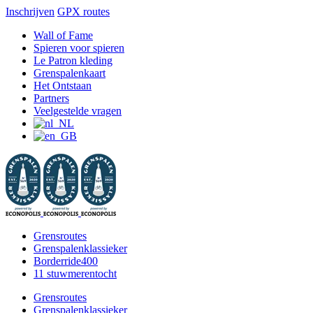
Inschrijven
GPX routes
Ga
Facebook
X
Instagram
YouTube
Wall of Fame
naar
Spieren voor spieren
inhoud
Le Patron kleding
Grenspalenkaart
Het Ontstaan
Partners
Veelgestelde vragen
Grensroutes
Grenspalenklassieker
Borderride400
11 stuwmerentocht
Grensroutes
Grenspalenklassieker