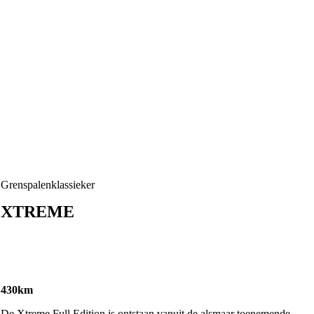
Grenspalenklassieker
XTREME
430km
De Xtreme Full Edition is ontstaan vanuit de alsmaar toenemende