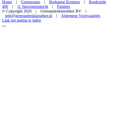
Home
|
Grensroutes
|
Brabantse Kempen
|
Borderride
400
|
11 Stuwmerentocht
|
Partners
© Copyright
2026 | Grenspalenklassieker BV |
info@grenspalenklassieker.nl
|
Algemene Voorwaarden
Facebook
X
Instagram
YouTube
Link om pagina te laden