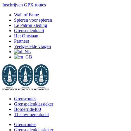
Inschrijven
GPX routes
Ga
Facebook
X
Instagram
YouTube
Wall of Fame
naar
Spieren voor spieren
inhoud
Le Patron kleding
Grenspalenkaart
Het Ontstaan
Partners
Veelgestelde vragen
Grensroutes
Grenspalenklassieker
Borderride400
11 stuwmerentocht
Grensroutes
Grenspalenklassieker