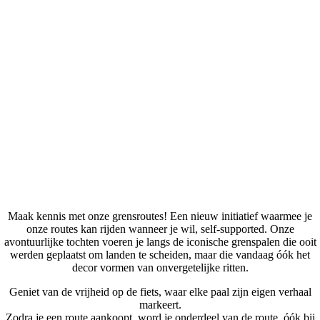
Maak kennis met onze grensroutes! Een nieuw initiatief waarmee je
onze routes kan rijden wanneer je wil, self-supported. Onze
avontuurlijke tochten voeren je langs de iconische grenspalen die ooit
werden geplaatst om landen te scheiden, maar die vandaag óók het
decor vormen van onvergetelijke ritten.
Geniet van de vrijheid op de fiets, waar elke paal zijn eigen verhaal
markeert.
Zodra je een route aankoopt, word je onderdeel van de route, óók bij