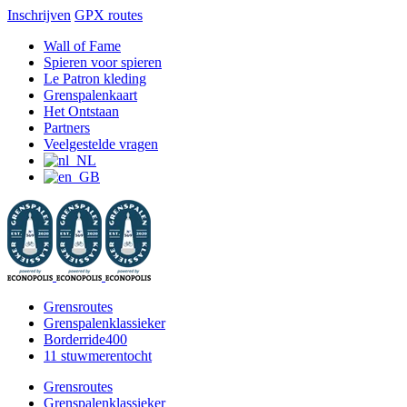
Inschrijven
GPX routes
Ga
Facebook
X
Instagram
YouTube
Wall of Fame
naar
Spieren voor spieren
inhoud
Le Patron kleding
Grenspalenkaart
Het Ontstaan
Partners
Veelgestelde vragen
Grensroutes
Grenspalenklassieker
Borderride400
11 stuwmerentocht
Grensroutes
Grenspalenklassieker